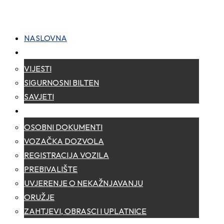
NASLOVNA
NOVOSTI
VIJESTI
SIGURNOSNI BILTEN
SAVJETI
ZA GRAĐANE
OSOBNI DOKUMENTI
VOZAČKA DOZVOLA
REGISTRACIJA VOZILA
PREBIVALIŠTE
UVJERENJE O NEKAŽNJAVANJU
ORUŽJE
ZAHTJEVI, OBRASCI I UPLATNICE