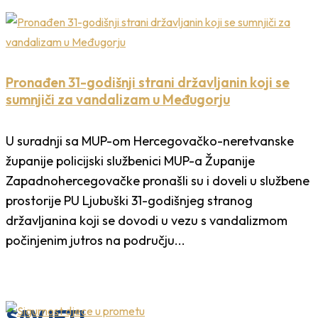
Pronađen 31-godišnji strani državljanin koji se
sumnjiči za vandalizam u Međugorju
U suradnji sa MUP-om Hercegovačko-neretvanske
županije policijski službenici MUP-a Županije
Zapadnohercegovačke pronašli su i doveli u službene
prostorije PU Ljubuški 31-godišnjeg stranog
državljanina koji se dovodi u vezu s vandalizmom
počinjenim jutros na području...
SAVJETI