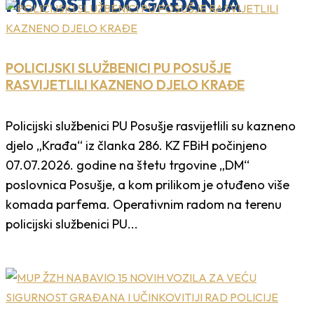
NOVOSTI I DOGAĐANJA
POLICIJSKI SLUŽBENICI PU POSUŠJE
RASVIJETLILI KAZNENO DJELO KRAĐE
Policijski službenici PU Posušje rasvijetlili su kazneno
djelo „Krađa“ iz članka 286. KZ FBiH počinjeno
07.07.2026. godine na štetu trgovine „DM“
poslovnica Posušje, a kom prilikom je otuđeno više
komada parfema. Operativnim radom na terenu
policijski službenici PU...