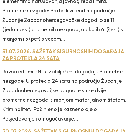
elementima narušavanja javnog reda i mira.
Prometne nezgode: Protekli vikend na području
Županije Zapadnohercegovačke dogodilo se 11
(jedanaest) prometnih nezgoda, od kojih 6 (šest) s
manjom i 5 (pet) s većom...
31.07.2026. SAŽETAK SIGURNOSNIH DOGAĐAJA
ZA PROTEKLA 24 SATA
Javni red i mir: Nisu zabilježeni događaji. Prometne
nezgode: U protekla 24 sata na području Županije
Zapadnohercegovačke dogodile su se dvije
prometne nezgode s manjom materijalnom štetom.
Kriminalitet: Počinjeno je kazneno djelo
Posjedovanje i omogućavanje...
30.07.2026. SAŽETAK SIGURNOSNIH DOGAĐAJA