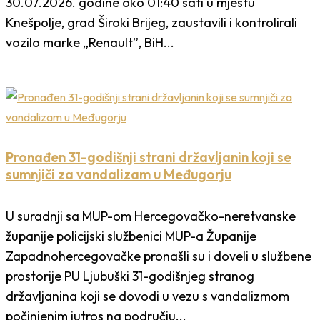
30.07.2026. godine oko 01:40 sati u mjestu
Knešpolje, grad Široki Brijeg, zaustavili i kontrolirali
vozilo marke „Renault”, BiH...
Pronađen 31-godišnji strani državljanin koji se
sumnjiči za vandalizam u Međugorju
U suradnji sa MUP-om Hercegovačko-neretvanske
županije policijski službenici MUP-a Županije
Zapadnohercegovačke pronašli su i doveli u službene
prostorije PU Ljubuški 31-godišnjeg stranog
državljanina koji se dovodi u vezu s vandalizmom
počinjenim jutros na području...