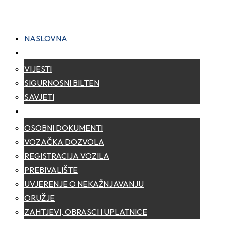
NASLOVNA
NOVOSTI
VIJESTI
SIGURNOSNI BILTEN
SAVJETI
ZA GRAĐANE
OSOBNI DOKUMENTI
VOZAČKA DOZVOLA
REGISTRACIJA VOZILA
PREBIVALIŠTE
UVJERENJE O NEKAŽNJAVANJU
ORUŽJE
ZAHTJEVI, OBRASCI I UPLATNICE