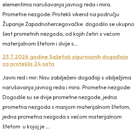
elementima narušavanja javnog reda i mira.
Prometne nezgode: Protekli vikend na području
Županije Zapadnohercegovačke dogodilo se ukupno
šest prometnih nezgoda, od kojih četiri s većom
materijalnom štetom i dvije s...
23.7.2026.godine Sažetak sigurnosnih događaja
za protekla 24 sata
Javni red i mir: Nisu zabilježeni događaji s obilježjima
narušavanja javnog reda i mira. Prometne nezgode:
Dogodile su se dvije prometne nezgode, jedna
prometna nezgoda s manjom materijalnom štetom,
jedna prometna nezgoda s većom materijalnom
štetom u kojoj je ...