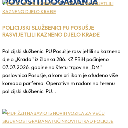
NOVOSTI I DOGAĐANJA
POLICIJSKI SLUŽBENICI PU POSUŠJE
RASVIJETLILI KAZNENO DJELO KRAĐE
Policijski službenici PU Posušje rasvijetlili su kazneno
djelo „Krađa“ iz članka 286. KZ FBiH počinjeno
07.07.2026. godine na štetu trgovine „DM“
poslovnica Posušje, a kom prilikom je otuđeno više
komada parfema. Operativnim radom na terenu
policijski službenici PU...