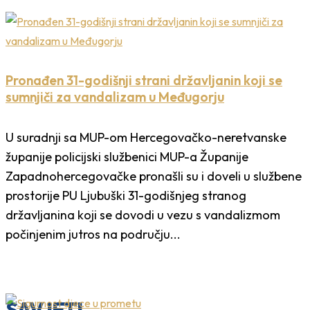
Pronađen 31-godišnji strani državljanin koji se
sumnjiči za vandalizam u Međugorju
U suradnji sa MUP-om Hercegovačko-neretvanske
županije policijski službenici MUP-a Županije
Zapadnohercegovačke pronašli su i doveli u službene
prostorije PU Ljubuški 31-godišnjeg stranog
državljanina koji se dovodi u vezu s vandalizmom
počinjenim jutros na području...
SAVJETI