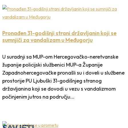
Pronađen 31-godišnji strani državljanin koji se
sumnjiči za vandalizam u Međugorju
U suradnji sa MUP-om Hercegovačko-neretvanske
županije policijski službenici MUP-a Županije
Zapadnohercegovačke pronašli su i doveli u službene
prostorije PU Ljubuški 31-godišnjeg stranog
državljanina koji se dovodi u vezu s vandalizmom
počinjenim jutros na području...
SAVJETI