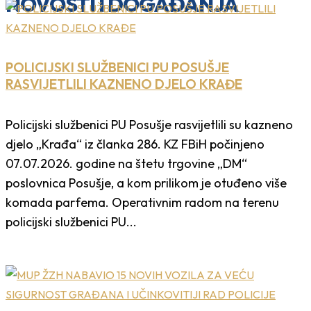
NOVOSTI I DOGAĐANJA
POLICIJSKI SLUŽBENICI PU POSUŠJE
RASVIJETLILI KAZNENO DJELO KRAĐE
Policijski službenici PU Posušje rasvijetlili su kazneno
djelo „Krađa“ iz članka 286. KZ FBiH počinjeno
07.07.2026. godine na štetu trgovine „DM“
poslovnica Posušje, a kom prilikom je otuđeno više
komada parfema. Operativnim radom na terenu
policijski službenici PU...