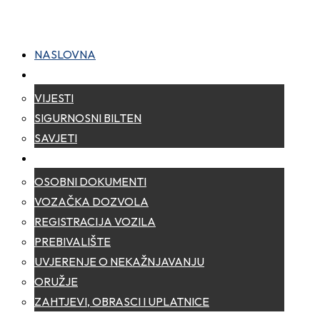
NASLOVNA
NOVOSTI
VIJESTI
SIGURNOSNI BILTEN
SAVJETI
ZA GRAĐANE
OSOBNI DOKUMENTI
VOZAČKA DOZVOLA
REGISTRACIJA VOZILA
PREBIVALIŠTE
UVJERENJE O NEKAŽNJAVANJU
ORUŽJE
ZAHTJEVI, OBRASCI I UPLATNICE