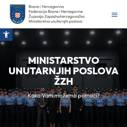
Open toolbar
MINISTARSTVO
UNUTARNJIH POSLOVA
ŽZH
Kako Vam možemo pomoći?