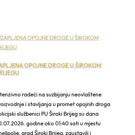
APLJENA OPOJNE DROGE U ŠIROKOM
RIJEGU
ntenzivno radeći na suzbijanju neovlaštene
roizvodnje i stavljanja u promet opojnih droga
olicijski službenici PU Široki Brijeg su dana
0.07.2026. godine oko 01:40 sati u mjestu
nešpolje, grad Široki Brijeg, zaustavili i