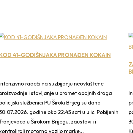
KOD 41-GODIŠNJAKA PRONAĐEN KOKAIN
Z
B
Intenzivno radeći na suzbijanju neovlaštene
proizvodnje i stavljanje u promet opojnih droga
I
policijski službenici PU Široki Brijeg su dana
p
30.07.2026. godine oko 22:45 sati u ulici Pobijenih
p
franjevaca u Širokom Brijegu, zaustavili i
3
kontrolirali motorno vozilo marke...
K