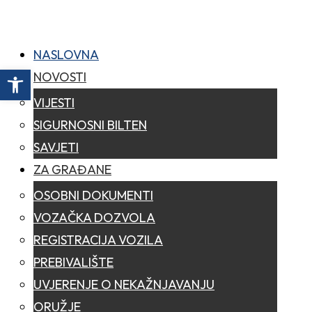
NASLOVNA
Open toolbar
NOVOSTI
VIJESTI
SIGURNOSNI BILTEN
SAVJETI
ZA GRAĐANE
OSOBNI DOKUMENTI
VOZAČKA DOZVOLA
REGISTRACIJA VOZILA
PREBIVALIŠTE
UVJERENJE O NEKAŽNJAVANJU
ORUŽJE