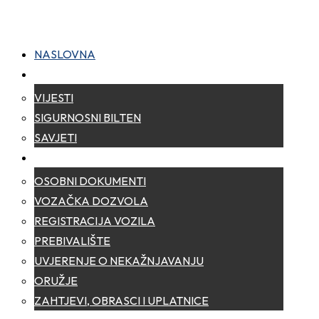
NASLOVNA
NOVOSTI
VIJESTI
SIGURNOSNI BILTEN
SAVJETI
ZA GRAĐANE
OSOBNI DOKUMENTI
VOZAČKA DOZVOLA
REGISTRACIJA VOZILA
PREBIVALIŠTE
UVJERENJE O NEKAŽNJAVANJU
ORUŽJE
ZAHTJEVI, OBRASCI I UPLATNICE