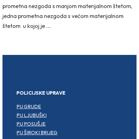
prometna nezgoda s manjom materijalnom štetom,
jedna prometna nezgoda s većom materijalnom
štetom u kojoj je ...
POLICIJSKE UPRAVE
PU GRUDE
PU LJUBUŠKI
PU POSUŠJE
PU ŠIROKI BRIJEG