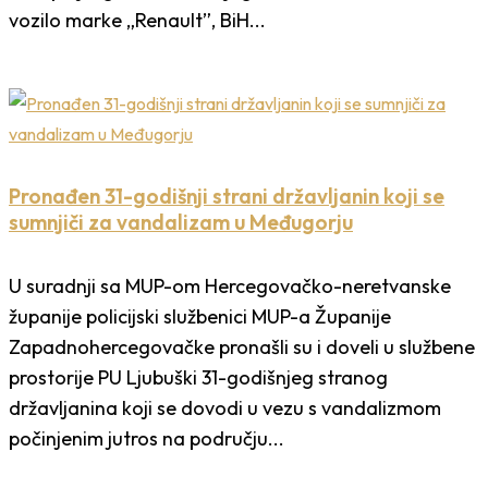
vozilo marke „Renault”, BiH...
Pronađen 31-godišnji strani državljanin koji se
sumnjiči za vandalizam u Međugorju
U suradnji sa MUP-om Hercegovačko-neretvanske
županije policijski službenici MUP-a Županije
Zapadnohercegovačke pronašli su i doveli u službene
prostorije PU Ljubuški 31-godišnjeg stranog
državljanina koji se dovodi u vezu s vandalizmom
počinjenim jutros na području...