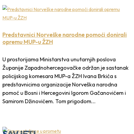
Predstavnici Norveške narodne pomoći donirali
opremu MUP-u ŽZH
U prostorijama Ministarstva unutarnjih poslova
Županije Zapadnohercegovačke održan je sastanak
policijskog komesara MUP-a ŽZH Ivana Brkića s
predstavnicima organizacije Norveška narodna
pomoć u Bosni i Hercegovini Igorom Gačanovićem i
Samirom Džinovićem. Tom prigodom...
SAVJETI