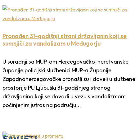
Pronađen 31-godišnji strani državljanin koji se
sumnjiči za vandalizam u Međugorju
U suradnji sa MUP-om Hercegovačko-neretvanske
županije policijski službenici MUP-a Županije
Zapadnohercegovačke pronašli su i doveli u službene
prostorije PU Ljubuški 31-godišnjeg stranog
državljanina koji se dovodi u vezu s vandalizmom
počinjenim jutros na području...
SAVJETI