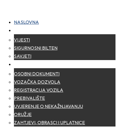
NASLOVNA
NOVOSTI
VIJESTI
SIGURNOSNI BILTEN
SAVJETI
ZA GRAĐANE
OSOBNI DOKUMENTI
VOZAČKA DOZVOLA
REGISTRACIJA VOZILA
PREBIVALIŠTE
UVJERENJE O NEKAŽNJAVANJU
ORUŽJE
ZAHTJEVI, OBRASCI I UPLATNICE