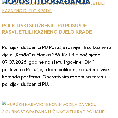
NOVOSTI I DOGAĐANJA
POLICIJSKI SLUŽBENICI PU POSUŠJE
RASVIJETLILI KAZNENO DJELO KRAĐE
Policijski službenici PU Posušje rasvijetlili su kazneno
djelo „Krađa“ iz članka 286. KZ FBiH počinjeno
07.07.2026. godine na štetu trgovine „DM“
poslovnica Posušje, a kom prilikom je otuđeno više
komada parfema. Operativnim radom na terenu
policijski službenici PU...