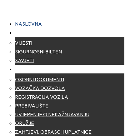
NASLOVNA
NOVOSTI
VIJESTI
SIGURNOSNI BILTEN
SAVJETI
ZA GRAĐANE
OSOBNI DOKUMENTI
VOZAČKA DOZVOLA
REGISTRACIJA VOZILA
PREBIVALIŠTE
UVJERENJE O NEKAŽNJAVANJU
ORUŽJE
ZAHTJEVI, OBRASCI I UPLATNICE