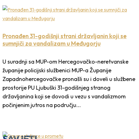
Pronađen 31-godišnji strani državljanin koji se
sumnjiči za vandalizam u Međugorju
U suradnji sa MUP-om Hercegovačko-neretvanske
županije policijski službenici MUP-a Županije
Zapadnohercegovačke pronašli su i doveli u službene
prostorije PU Ljubuški 31-godišnjeg stranog
državljanina koji se dovodi u vezu s vandalizmom
počinjenim jutros na području...
SAVJETI