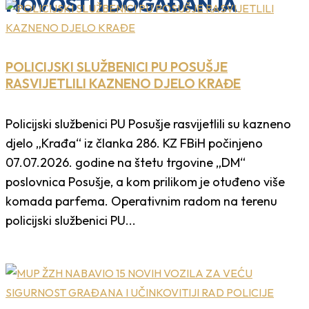
NOVOSTI I DOGAĐANJA
POLICIJSKI SLUŽBENICI PU POSUŠJE
RASVIJETLILI KAZNENO DJELO KRAĐE
Policijski službenici PU Posušje rasvijetlili su kazneno
djelo „Krađa“ iz članka 286. KZ FBiH počinjeno
07.07.2026. godine na štetu trgovine „DM“
poslovnica Posušje, a kom prilikom je otuđeno više
komada parfema. Operativnim radom na terenu
policijski službenici PU...