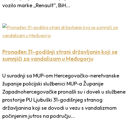
vozilo marke „Renault”, BiH...
Pronađen 31-godišnji strani državljanin koji se
sumnjiči za vandalizam u Međugorju
U suradnji sa MUP-om Hercegovačko-neretvanske
županije policijski službenici MUP-a Županije
Zapadnohercegovačke pronašli su i doveli u službene
prostorije PU Ljubuški 31-godišnjeg stranog
državljanina koji se dovodi u vezu s vandalizmom
počinjenim jutros na području...