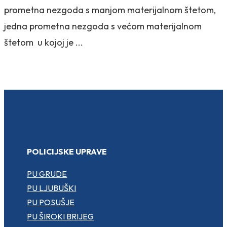
prometna nezgoda s manjom materijalnom štetom,
jedna prometna nezgoda s većom materijalnom
štetom u kojoj je ...
POLICIJSKE UPRAVE
PU GRUDE
PU LJUBUŠKI
PU POSUŠJE
PU ŠIROKI BRIJEG