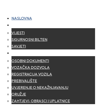
NASLOVNA
NOVOSTI
VIJESTI
SIGURNOSNI BILTEN
SAVJETI
ZA GRAĐANE
OSOBNI DOKUMENTI
VOZAČKA DOZVOLA
REGISTRACIJA VOZILA
PREBIVALIŠTE
UVJERENJE O NEKAŽNJAVANJU
ORUŽJE
ZAHTJEVI, OBRASCI I UPLATNICE