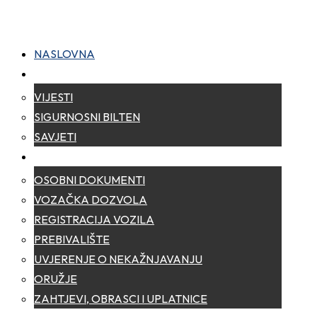
NASLOVNA
NOVOSTI
VIJESTI
SIGURNOSNI BILTEN
SAVJETI
ZA GRAĐANE
OSOBNI DOKUMENTI
VOZAČKA DOZVOLA
REGISTRACIJA VOZILA
PREBIVALIŠTE
UVJERENJE O NEKAŽNJAVANJU
ORUŽJE
ZAHTJEVI, OBRASCI I UPLATNICE