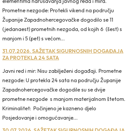
elementima narušavanja javnog reda i mira.
Prometne nezgode: Protekli vikend na području
Županije Zapadnohercegovačke dogodilo se 11
(jedanaest) prometnih nezgoda, od kojih 6 (šest) s
manjom i 5 (pet) s većom...
31.07.2026. SAŽETAK SIGURNOSNIH DOGAĐAJA
ZA PROTEKLA 24 SATA
Javni red i mir: Nisu zabilježeni događaji. Prometne
nezgode: U protekla 24 sata na području Županije
Zapadnohercegovačke dogodile su se dvije
prometne nezgode s manjom materijalnom štetom.
Kriminalitet: Počinjeno je kazneno djelo
Posjedovanje i omogućavanje...
30.07.2026. SAŽETAK SIGURNOSNIH DOGAĐAJA