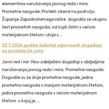
elementima narušavanja javnog reda i mira.
Prometne nezgode: Protekli vikend na području
Županije Zapadnohercegovačke dogodilo se ukupno
šest prometnih nezgoda, od kojih četiri s većom
materijalnom štetom i dvije s...
23.7.2026.godine Sažetak sigurnosnih događaja
za protekla 24 sata
Javni red i mir: Nisu zabilježeni događaji s obilježjima
narušavanja javnog reda i mira. Prometne nezgode:
Dogodile su se dvije prometne nezgode, jedna
prometna nezgoda s manjom materijalnom štetom,
jedna prometna nezgoda s većom materijalnom
štetom u kojoj je ...