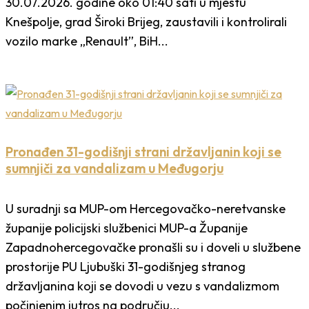
30.07.2026. godine oko 01:40 sati u mjestu
Knešpolje, grad Široki Brijeg, zaustavili i kontrolirali
vozilo marke „Renault”, BiH...
Pronađen 31-godišnji strani državljanin koji se
sumnjiči za vandalizam u Međugorju
U suradnji sa MUP-om Hercegovačko-neretvanske
županije policijski službenici MUP-a Županije
Zapadnohercegovačke pronašli su i doveli u službene
prostorije PU Ljubuški 31-godišnjeg stranog
državljanina koji se dovodi u vezu s vandalizmom
počinjenim jutros na području...