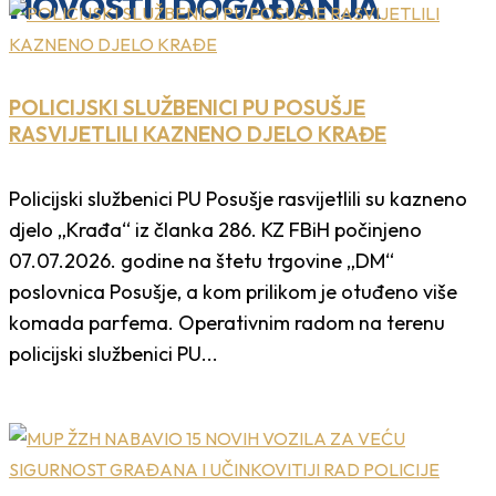
NOVOSTI I DOGAĐANJA
POLICIJSKI SLUŽBENICI PU POSUŠJE
RASVIJETLILI KAZNENO DJELO KRAĐE
Policijski službenici PU Posušje rasvijetlili su kazneno
djelo „Krađa“ iz članka 286. KZ FBiH počinjeno
07.07.2026. godine na štetu trgovine „DM“
poslovnica Posušje, a kom prilikom je otuđeno više
komada parfema. Operativnim radom na terenu
policijski službenici PU...