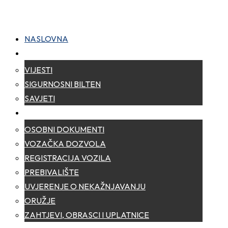
NASLOVNA
NOVOSTI
VIJESTI
SIGURNOSNI BILTEN
SAVJETI
ZA GRAĐANE
OSOBNI DOKUMENTI
VOZAČKA DOZVOLA
REGISTRACIJA VOZILA
PREBIVALIŠTE
UVJERENJE O NEKAŽNJAVANJU
ORUŽJE
ZAHTJEVI, OBRASCI I UPLATNICE