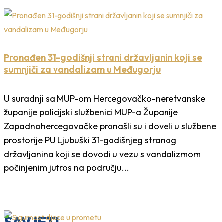
Pronađen 31-godišnji strani državljanin koji se
sumnjiči za vandalizam u Međugorju
U suradnji sa MUP-om Hercegovačko-neretvanske
županije policijski službenici MUP-a Županije
Zapadnohercegovačke pronašli su i doveli u službene
prostorije PU Ljubuški 31-godišnjeg stranog
državljanina koji se dovodi u vezu s vandalizmom
počinjenim jutros na području...
SAVJETI