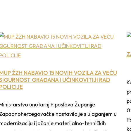
Z
MUP ŽZH NABAVIO 15 NOVIH VOZILA ZA VEĆU
SIGURNOST GRAĐANA I UČINKOVITIJI RAD
K
POLICIJE
p
p
Ministarstvo unutarnjih poslova Županije
0
Zapadnohercegovačke nastavilo je s ulaganjem u
P
modernizaciju i jačanje materijalno-tehničkih
k