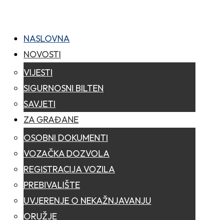
NASLOVNA
NOVOSTI
VIJESTI
SIGURNOSNI BILTEN
SAVJETI
ZA GRAĐANE
OSOBNI DOKUMENTI
VOZAČKA DOZVOLA
REGISTRACIJA VOZILA
PREBIVALIŠTE
UVJERENJE O NEKAŽNJAVANJU
ORUŽJE