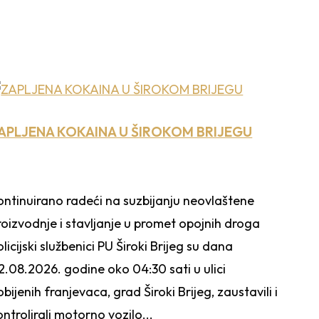
APLJENA KOKAINA U ŠIROKOM BRIJEGU
ontinuirano radeći na suzbijanju neovlaštene
roizvodnje i stavljanje u promet opojnih droga
olicijski službenici PU Široki Brijeg su dana
2.08.2026. godine oko 04:30 sati u ulici
obijenih franjevaca, grad Široki Brijeg, zaustavili i
ontrolirali motorno vozilo...