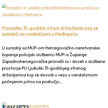
Pronađen 31-godišnji strani državljanin koji se
sumnjiči za vandalizam u Međugorju
U suradnji sa MUP-om Hercegovačko-neretvanske
županije policijski službenici MUP-a Županije
Zapadnohercegovačke pronašli su i doveli u službene
prostorije PU Ljubuški 31-godišnjeg stranog
državljanina koji se dovodi u vezu s vandalizmom
počinjenim jutros na području...
SAVJETI