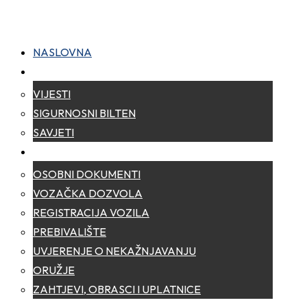
NASLOVNA
NOVOSTI
VIJESTI
SIGURNOSNI BILTEN
SAVJETI
ZA GRAĐANE
OSOBNI DOKUMENTI
VOZAČKA DOZVOLA
REGISTRACIJA VOZILA
PREBIVALIŠTE
UVJERENJE O NEKAŽNJAVANJU
ORUŽJE
ZAHTJEVI, OBRASCI I UPLATNICE