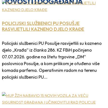
NOVOSTI I DOGAĐANJA
POLICIJSKI SLUŽBENICI PU POSUŠJE
RASVIJETLILI KAZNENO DJELO KRAĐE
Policijski službenici PU Posušje rasvijetlili su kazneno
djelo „Krađa“ iz članka 286. KZ FBiH počinjeno
07.07.2026. godine na štetu trgovine „DM“
poslovnica Posušje, a kom prilikom je otuđeno više
komada parfema. Operativnim radom na terenu
policijski službenici PU...