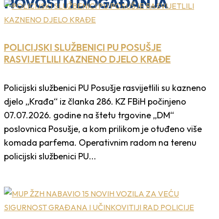
NOVOSTI I DOGAĐANJA
POLICIJSKI SLUŽBENICI PU POSUŠJE
RASVIJETLILI KAZNENO DJELO KRAĐE
Policijski službenici PU Posušje rasvijetlili su kazneno
djelo „Krađa“ iz članka 286. KZ FBiH počinjeno
07.07.2026. godine na štetu trgovine „DM“
poslovnica Posušje, a kom prilikom je otuđeno više
komada parfema. Operativnim radom na terenu
policijski službenici PU...