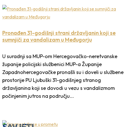
Pronađen 31-godišnji strani državljanin koji se
sumnjiči za vandalizam u Međugorju
U suradnji sa MUP-om Hercegovačko-neretvanske
županije policijski službenici MUP-a Županije
Zapadnohercegovačke pronašli su i doveli u službene
prostorije PU Ljubuški 31-godišnjeg stranog
državljanina koji se dovodi u vezu s vandalizmom
počinjenim jutros na području...
SAVJETI