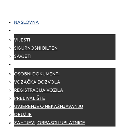
NASLOVNA
NOVOSTI
VIJESTI
SIGURNOSNI BILTEN
SAVJETI
ZA GRAĐANE
OSOBNI DOKUMENTI
VOZAČKA DOZVOLA
REGISTRACIJA VOZILA
PREBIVALIŠTE
UVJERENJE O NEKAŽNJAVANJU
ORUŽJE
ZAHTJEVI, OBRASCI I UPLATNICE