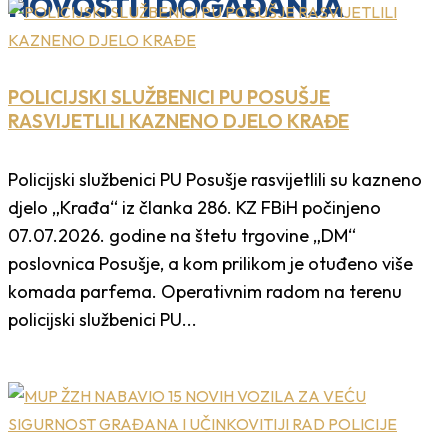
NOVOSTI I DOGAĐANJA
POLICIJSKI SLUŽBENICI PU POSUŠJE
RASVIJETLILI KAZNENO DJELO KRAĐE
Policijski službenici PU Posušje rasvijetlili su kazneno
djelo „Krađa“ iz članka 286. KZ FBiH počinjeno
07.07.2026. godine na štetu trgovine „DM“
poslovnica Posušje, a kom prilikom je otuđeno više
komada parfema. Operativnim radom na terenu
policijski službenici PU...