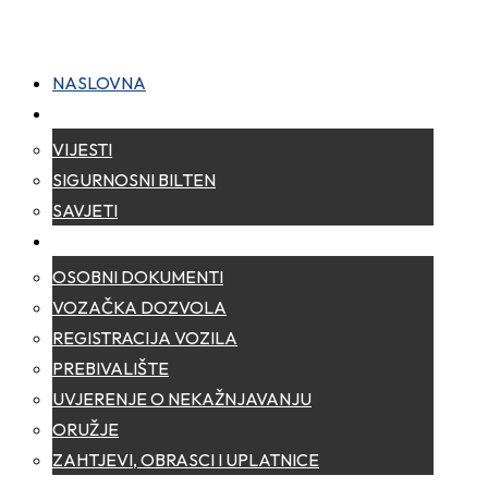
NASLOVNA
NOVOSTI
VIJESTI
SIGURNOSNI BILTEN
SAVJETI
ZA GRAĐANE
OSOBNI DOKUMENTI
VOZAČKA DOZVOLA
REGISTRACIJA VOZILA
PREBIVALIŠTE
UVJERENJE O NEKAŽNJAVANJU
ORUŽJE
ZAHTJEVI, OBRASCI I UPLATNICE