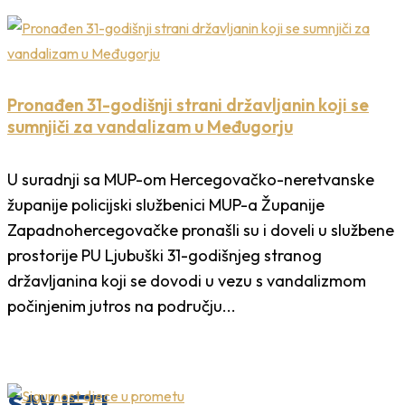
Pronađen 31-godišnji strani državljanin koji se
sumnjiči za vandalizam u Međugorju
U suradnji sa MUP-om Hercegovačko-neretvanske
županije policijski službenici MUP-a Županije
Zapadnohercegovačke pronašli su i doveli u službene
prostorije PU Ljubuški 31-godišnjeg stranog
državljanina koji se dovodi u vezu s vandalizmom
počinjenim jutros na području...
SAVJETI