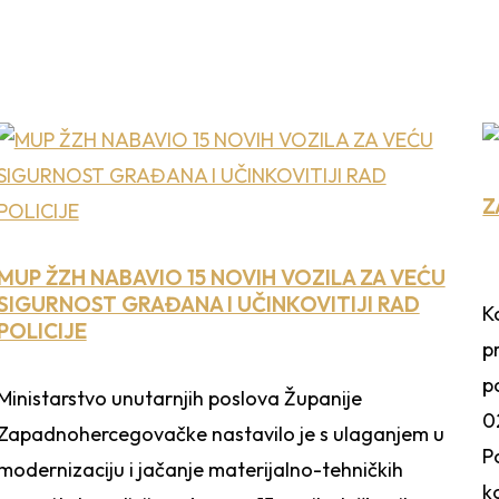
Z
MUP ŽZH NABAVIO 15 NOVIH VOZILA ZA VEĆU
SIGURNOST GRAĐANA I UČINKOVITIJI RAD
K
POLICIJE
p
p
Ministarstvo unutarnjih poslova Županije
0
Zapadnohercegovačke nastavilo je s ulaganjem u
P
modernizaciju i jačanje materijalno-tehničkih
k