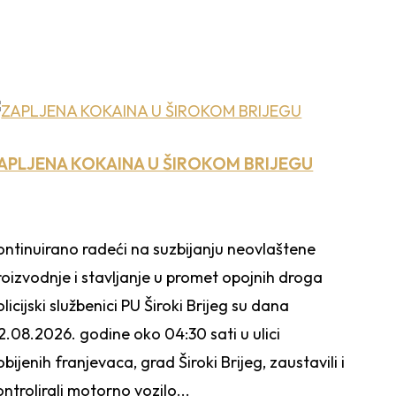
APLJENA KOKAINA U ŠIROKOM BRIJEGU
ontinuirano radeći na suzbijanju neovlaštene
roizvodnje i stavljanje u promet opojnih droga
olicijski službenici PU Široki Brijeg su dana
2.08.2026. godine oko 04:30 sati u ulici
obijenih franjevaca, grad Široki Brijeg, zaustavili i
ontrolirali motorno vozilo...