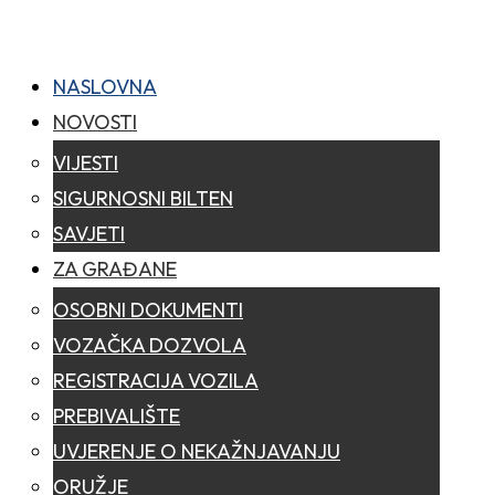
NASLOVNA
NOVOSTI
VIJESTI
SIGURNOSNI BILTEN
SAVJETI
ZA GRAĐANE
OSOBNI DOKUMENTI
VOZAČKA DOZVOLA
REGISTRACIJA VOZILA
PREBIVALIŠTE
UVJERENJE O NEKAŽNJAVANJU
ORUŽJE