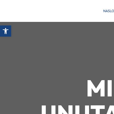
NASL
Open toolbar
M
UNUTA