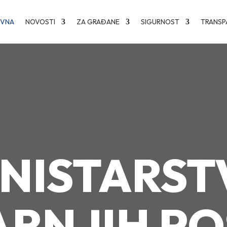
OVNA
NOVOSTI
ZA GRAĐANE
SIGURNOST
TRANSP
INISTARST
RNJIH P