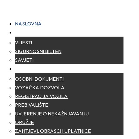
NASLOVNA
NOVOSTI
VIJESTI
SIGURNOSNI BILTEN
SAVJETI
ZA GRAĐANE
OSOBNI DOKUMENTI
VOZAČKA DOZVOLA
REGISTRACIJA VOZILA
PREBIVALIŠTE
UVJERENJE O NEKAŽNJAVANJU
ORUŽJE
ZAHTJEVI, OBRASCI I UPLATNICE