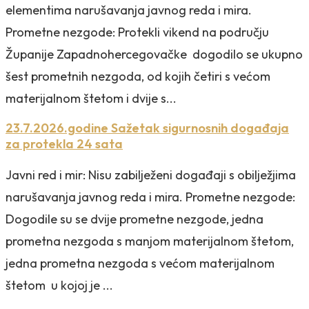
elementima narušavanja javnog reda i mira.
Prometne nezgode: Protekli vikend na području
Županije Zapadnohercegovačke dogodilo se ukupno
šest prometnih nezgoda, od kojih četiri s većom
materijalnom štetom i dvije s...
23.7.2026.godine Sažetak sigurnosnih događaja
za protekla 24 sata
Javni red i mir: Nisu zabilježeni događaji s obilježjima
narušavanja javnog reda i mira. Prometne nezgode:
Dogodile su se dvije prometne nezgode, jedna
prometna nezgoda s manjom materijalnom štetom,
jedna prometna nezgoda s većom materijalnom
štetom u kojoj je ...