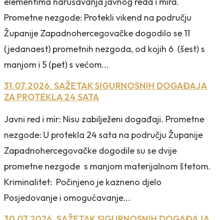
elementima narušavanja javnog reda i mira.
Prometne nezgode: Protekli vikend na području
Županije Zapadnohercegovačke dogodilo se 11
(jedanaest) prometnih nezgoda, od kojih 6 (šest) s
manjom i 5 (pet) s većom...
31.07.2026. SAŽETAK SIGURNOSNIH DOGAĐAJA
ZA PROTEKLA 24 SATA
Javni red i mir: Nisu zabilježeni događaji. Prometne
nezgode: U protekla 24 sata na području Županije
Zapadnohercegovačke dogodile su se dvije
prometne nezgode s manjom materijalnom štetom.
Kriminalitet: Počinjeno je kazneno djelo
Posjedovanje i omogućavanje...
30.07.2026. SAŽETAK SIGURNOSNIH DOGAĐAJA