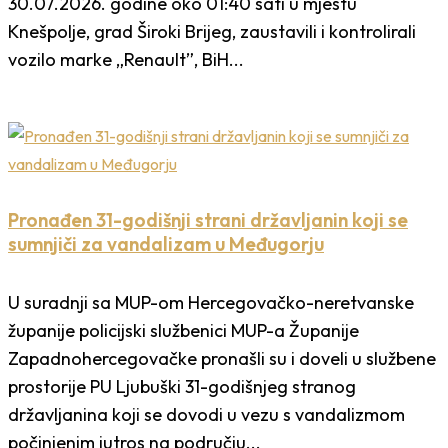
30.07.2026. godine oko 01:40 sati u mjestu
Knešpolje, grad Široki Brijeg, zaustavili i kontrolirali
vozilo marke „Renault”, BiH...
Pronađen 31-godišnji strani državljanin koji se
sumnjiči za vandalizam u Međugorju
U suradnji sa MUP-om Hercegovačko-neretvanske
županije policijski službenici MUP-a Županije
Zapadnohercegovačke pronašli su i doveli u službene
prostorije PU Ljubuški 31-godišnjeg stranog
državljanina koji se dovodi u vezu s vandalizmom
počinjenim jutros na području...