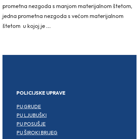
prometna nezgoda s manjom materijalnom štetom,
jedna prometna nezgoda s većom materijalnom
štetom u kojoj je ...
POLICIJSKE UPRAVE
PU GRUDE
PU LJUBUŠKI
PU POSUŠJE
PU ŠIROKI BRIJEG