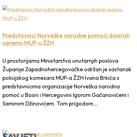
Predstavnici Norveške narodne pomoći donirali
opremu MUP-u ŽZH
U prostorijama Ministarstva unutarnjih poslova
Županije Zapadnohercegovačke održan je sastanak
policijskog komesara MUP-a ŽZH Ivana Brkića s
predstavnicima organizacije Norveška narodna
pomoć u Bosni i Hercegovini Igorom Gačanovićem i
Samirom Džinovićem. Tom prigodom...
SAVJETI