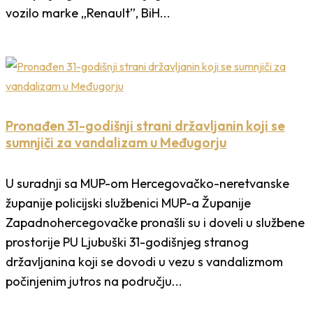
vozilo marke „Renault”, BiH...
Pronađen 31-godišnji strani državljanin koji se
sumnjiči za vandalizam u Međugorju
U suradnji sa MUP-om Hercegovačko-neretvanske
županije policijski službenici MUP-a Županije
Zapadnohercegovačke pronašli su i doveli u službene
prostorije PU Ljubuški 31-godišnjeg stranog
državljanina koji se dovodi u vezu s vandalizmom
počinjenim jutros na području...