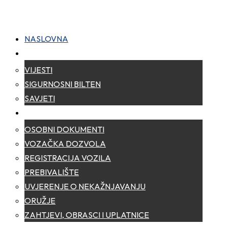
NASLOVNA
NOVOSTI
VIJESTI
SIGURNOSNI BILTEN
SAVJETI
ZA GRAĐANE
OSOBNI DOKUMENTI
VOZAČKA DOZVOLA
REGISTRACIJA VOZILA
PREBIVALIŠTE
UVJERENJE O NEKAŽNJAVANJU
ORUŽJE
ZAHTJEVI, OBRASCI I UPLATNICE