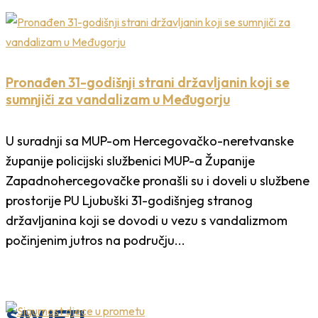
Pronađen 31-godišnji strani državljanin koji se
sumnjiči za vandalizam u Međugorju
U suradnji sa MUP-om Hercegovačko-neretvanske
županije policijski službenici MUP-a Županije
Zapadnohercegovačke pronašli su i doveli u službene
prostorije PU Ljubuški 31-godišnjeg stranog
državljanina koji se dovodi u vezu s vandalizmom
počinjenim jutros na području...
SAVJETI