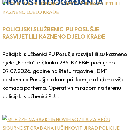
NOVOSTI I DOGAĐANJA
POLICIJSKI SLUŽBENICI PU POSUŠJE
RASVIJETLILI KAZNENO DJELO KRAĐE
Policijski službenici PU Posušje rasvijetlili su kazneno
djelo „Krađa“ iz članka 286. KZ FBiH počinjeno
07.07.2026. godine na štetu trgovine „DM“
poslovnica Posušje, a kom prilikom je otuđeno više
komada parfema. Operativnim radom na terenu
policijski službenici PU...