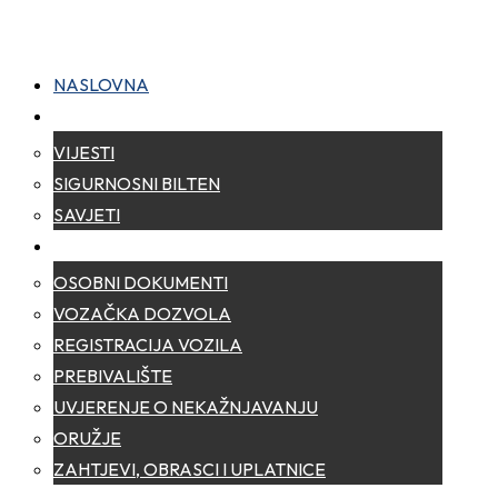
NASLOVNA
NOVOSTI
VIJESTI
SIGURNOSNI BILTEN
SAVJETI
ZA GRAĐANE
OSOBNI DOKUMENTI
VOZAČKA DOZVOLA
REGISTRACIJA VOZILA
PREBIVALIŠTE
UVJERENJE O NEKAŽNJAVANJU
ORUŽJE
ZAHTJEVI, OBRASCI I UPLATNICE